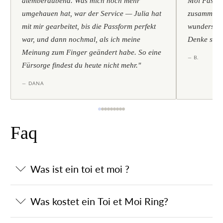
atemberaubend. Was mich noch mehr
Moi Fassun
umgehauen hat, war der Service — Julia hat
zusammen. I
mit mir gearbeitet, bis die Passform perfekt
wunderschön
war, und dann nochmal, als ich meine
Denke scho
Meinung zum Finger geändert habe. So eine
— B.
Fürsorge findest du heute nicht mehr."
— DANA
Faq
Was ist ein toi et moi ?
Was kostet ein Toi et Moi Ring?