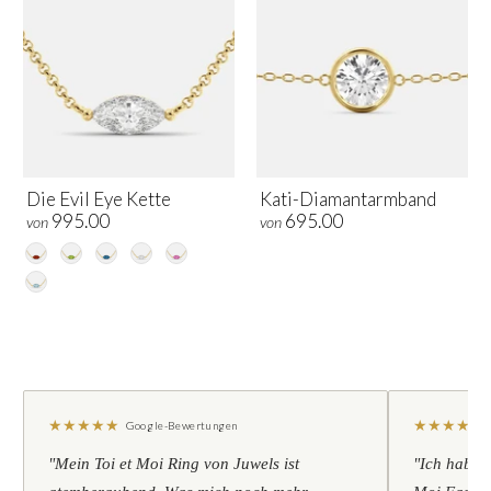
Die Evil Eye Kette
Kati-Diamantarmband
995.00
695.00
von
von
★
★
★
★
★
★
★
★
★
★
Google-Bewertungen
"Mein Toi et Moi Ring von Juwels ist
"Ich habe u