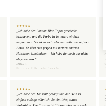
★
★
★
★
★
„Ich habe den London-Blue-Topas geschenkt
„
bekommen, und die Farbe ist in natura einfach
d
unglaublich. Sie ist so viel tiefer und satter als auf den
Fotos. Er lässt sich perfekt mit meinen anderen
Halsketten kombinieren – ich habe ihn noch gar nicht
abgenommen.“
ANNA S.
Die evil eye Kette London-Blauer Topas
D
★
★
★
★
★
„Ich habe den Tansanit gekauft und der Stein ist
einfach außergewöhnlich. So ein tiefes, sattes
Violettblau. Die Fassung ist filigran, aber man merkt,
g