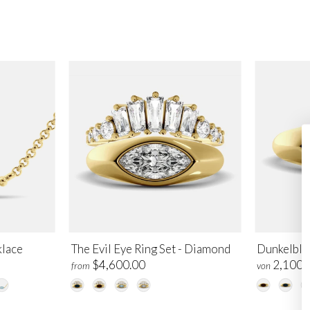
klace
The Evil Eye Ring Set - Diamond
Dunkelblau
$4,600.00
2,100.
from
von