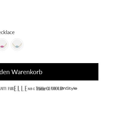
ye Necklace
 den Warenkorb
NBC