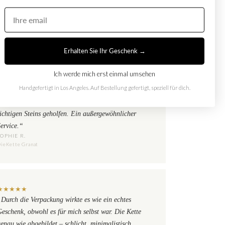
Erhalten Sie Ihr Geschenk →
★
★
★
★
★
Ich hatte das evil eye bereits und brauchte nur noch
Ich werde mich erst einmal umsehen
ie Kette es Kette vervollständigen. Die Qualität ist
Handgefertigt in Los Angeles. Auf Bestellung gefertigt, speziell für dich.
genau dieselbe – massives Gold, makellose
Verarbeitung. Julia hat mir bei der Auswahl des
richtigen Steins geholfen. Ein außergewöhnlicher
Service.“
SOPHIE R.
ieKette Granat
★
★
★
★
★
„Durch die Verpackung wirkte es wie ein echtes
Geschenk, obwohl es für mich selbst war. Die Kette
enau wie abgebildet – schlicht, minimalistisch,