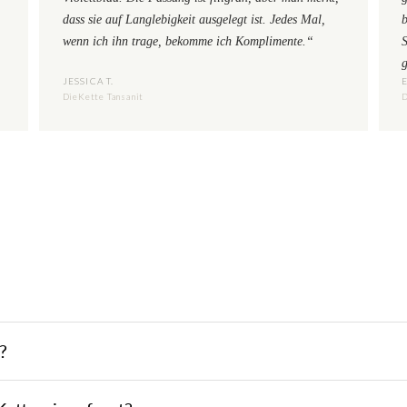
dass sie auf Langlebigkeit ausgelegt ist. Jedes Mal,
b
wenn ich ihn trage, bekomme ich Komplimente.“
S
JESSICA T.
DieKette Tansanit
D
?