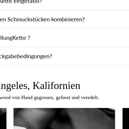
 Kette eingefasst?
eren Schmuckstücken kombinieren?
llungKette ?
ückgabebedingungen?
ngeles, Kalifornien
ywood von Hand gegossen, gefasst und veredelt.