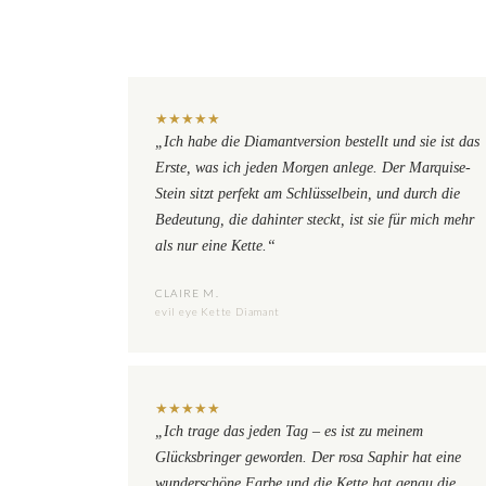
★
★
★
★
★
„Ich habe die Diamantversion bestellt und sie ist das
Erste, was ich jeden Morgen anlege. Der Marquise-
Stein sitzt perfekt am Schlüsselbein, und durch die
Bedeutung, die dahinter steckt, ist sie für mich mehr
als nur eine Kette.“
CLAIRE M.
evil eye Kette Diamant
★
★
★
★
★
„Ich trage das jeden Tag – es ist zu meinem
Glücksbringer geworden. Der rosa Saphir hat eine
wunderschöne Farbe und die Kette hat genau die