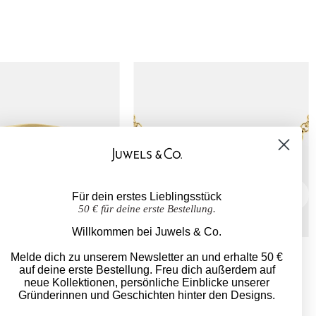
Für dein erstes Lieblingsstück
50 € für deine erste Bestellung.
Willkommen bei Juwels & Co.
er Evil Eye “
Evil Eye Kette | London Blue
Melde dich zu unserem Newsletter an und erhalte 50 €
Topas
00
auf deine erste Bestellung. Freu dich außerdem auf
neue Kollektionen, persönliche Einblicke unserer
$995.00
ab
Gründerinnen und Geschichten hinter den Designs.