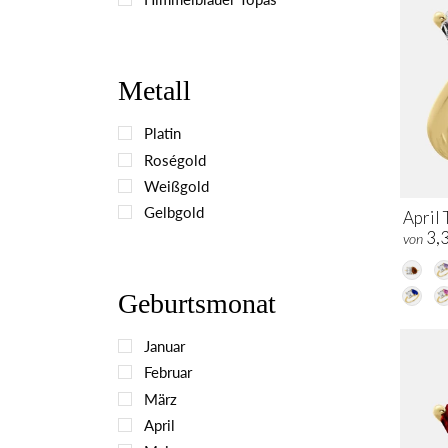
Metall
Platin
Roségold
Weißgold
Gelbgold
April 
3,
von
Geburtsmonat
Januar
Februar
März
April