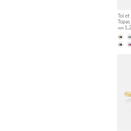
Toi e
Topas
1,
von