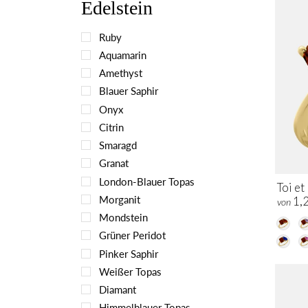
Edelstein
Ruby
Aquamarin
Amethyst
Blauer Saphir
Onyx
Citrin
Smaragd
Granat
London-Blauer Topas
Toi e
Morganit
1,
von
Mondstein
Grüner Peridot
Pinker Saphir
Weißer Topas
Diamant
Himmelblauer Topas