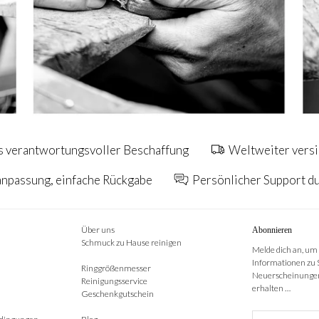
s verantwortungsvoller Beschaffung
Weltweiter versi
npassung, einfache Rückgabe
Persönlicher Support d
Über uns
Abonnieren
Schmuck zu Hause reinigen
Melde dich an, um
Informationen zu
Ringgrößenmesser
Neuerscheinungen
Reinigungsservice
erhalten …
Geschenkgutschein