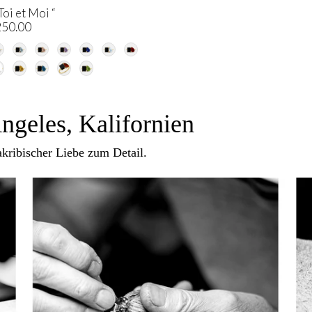
oi et Moi “
250.00
ngeles, Kalifornien
akribischer Liebe zum Detail.