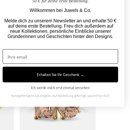
50 € für deine erste Bestellung.
Willkommen bei Juwels & Co.
Melde dich zu unserem Newsletter an und erhalte 50 €
auf deine erste Bestellung. Freu dich außerdem auf
Dezember Toi et Moi
neue Kollektionen, persönliche Einblicke unserer
Gründerinnen und Geschichten hinter den Designs.
1,250.00
von
Erhalten Sie Ihr Geschenk →
Ich werde mich erst einmal umsehen
Handgefertigt in Los Angeles. Auf Bestellung gefertigt, speziell für dich.