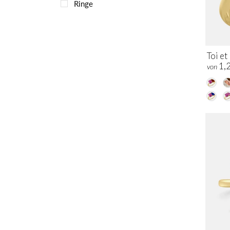
Ringe
Toi e
1,
von