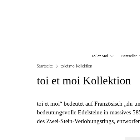
Toi et Moi
Bestseller
Startseite
toi et moi Kollektion
toi et moi Kollektion
toi et moi“ bedeutet auf Französisch „du u
bedeutungsvolle Edelsteine in massives 585
des Zwei-Stein-Verlobungsrings, entworfen 