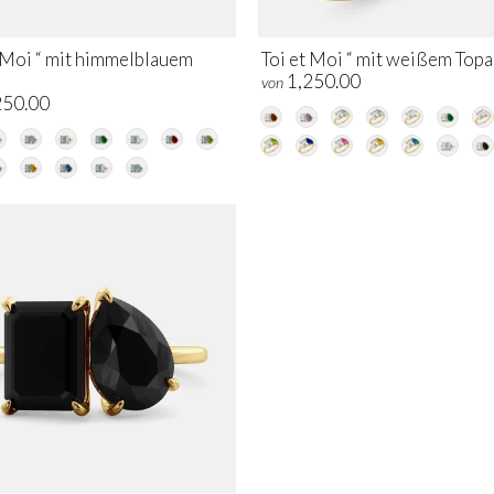
t Moi “ mit himmelblauem
Toi et Moi “ mit weißem Topa
1,250.00
von
250.00