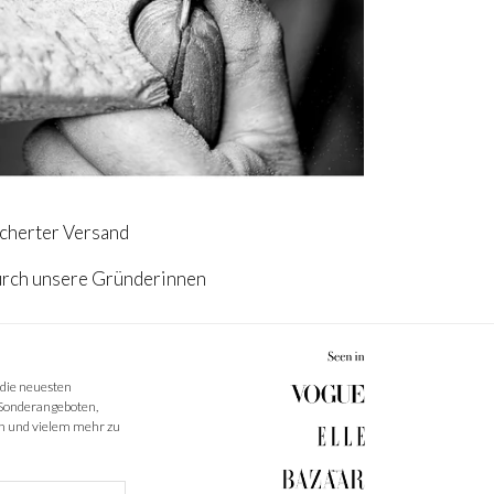
cherter Versand
urch unsere Gründerinnen
 die neuesten
 Sonderangeboten,
 und vielem mehr zu