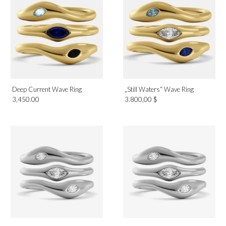
Roségold
Weißgold
Gelbgold
Geburtsmonat
Deep Current Wave Ring
„Still Waters“ Wave Ring
April
3,450.00
3.800,00 $
Design
Solitär
Kategorie
Ringe