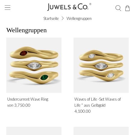
Startseite
Wellengruppen
Wellengruppen
Form
Birne
Edelstein
Diamant
Undercurrent Wave Ring
Waves of Life -Set Waves of
von
3,750.00
Life “ aus Gelbgold
4,100.00
Metall
Platin