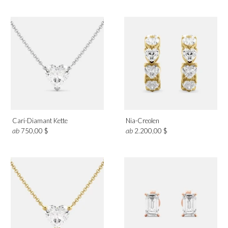
Metall
Platin
Roségold
Weißgold
Gelbgold
Cari-Diamant Kette
Nia-Creolen
Design
ab
ab
750,00 $
2.200,00 $
Solitär
Pavé
Band
Kategorie